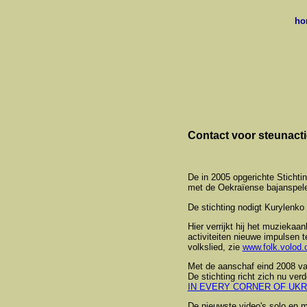
h
Contact voor steunact
De in 2005 opgerichte Sticht
met de Oekraïense bajanspel
De stichting nodigt Kurylenko
Hier verrijkt hij het muzieka
activiteiten nieuwe impulsen 
volkslied, zie
www.folk.volod
Met de aanschaf eind 2008 v
De stichting richt zich nu ver
IN EVERY CORNER OF UKR
De nieuwste video's solo en 