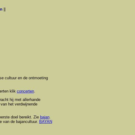
an
||
se cultuur en de ontmoeting
erten klik
concerten
.
tracht hij met allerhande
n van het verdwijnende
erste doel bereikt. Zie
bajan
.
ie van de bajancultuur.
BAYAN