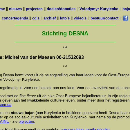
ome
||
nieuws
||
projecten
||
doelen/donaties
||
Volodymyr Kurylenko
||
baj
concertagenda
||
cd's
||
archief
||
foto's
||
video's
||
bestuur/contact
||
Stichting DESNA
***
ie: Michel van der Maesen 06-21532093
***
ing Desna
komt voort uit de
belangstelling van haar leden voor de Oost-Europe
er Volodymyr Kurylenko.
 regelmatig uit voor een bezoek aan ons land. Voor een overzicht van de conc
anbod met de
fine fleure
uit de rijke Oost-Europese bajanliteratuur. In zíjn regio 
te geven aan het kwakkelende culturele leven, onder meer door het registrere
.com.ua
an een
nieuwe bajan
(aan Kurylenko in bruikleen gegeven) heeft Desna haar e
der op de sociaal-culturele activiteiten van Kurylenko, met name op de promot
AINE
- zie
projecten
.
met Rauf Berman vindt u op youtube:
www.youtube.com/kurylenko
.