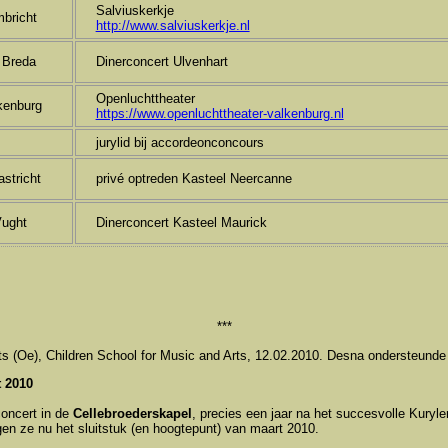
Salviuskerkje
mbricht
http://www.salviuskerkje.nl
j Breda
Dinerconcert Ulvenhart
Openluchttheater
kenburg
https://www.openluchttheater-valkenburg.nl
jurylid bij accordeonconcours
stricht
privé optreden Kasteel Neercanne
ught
Dinerconcert Kasteel Maurick
***
ts (Oe), Children School for Music and Arts, 12.02.2010. Desna ondersteunde
t 2010
oncert in de
Cellebroederskapel
, precies een jaar na het succesvolle Kury
en ze nu het sluitstuk (en hoogtepunt) van maart 2010.