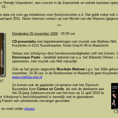
in 'Rondje Vlaanderen', een concert in de Zaanstreek en enkele besloten optr
 10,-
e data vrij voor
uw
initiatieven voor (huis)concerten e.d. Dat geldt zeker ook 
rt/april 2011. Neem hiervoor contact op met Michel van der Maesen (gegeven
***
Donderdag 26 november 2009
- 20.00 uur
CD-presentatie
met bajanbewerkingen van muziek van Mathieu Niël,
Kurylenko in 6211 Kunstkwartier, Grote Gracht 48 te Maastricht.
Helaas kan Volodymyr door familieomstandigheden zelf niet komen. 
Dominique Paats
– landelijk bekend van o.a. het Malando Orkest –
opluisteren, met muziek van Niël natuurlijk.
Ook op het groots opgezette
Muzikale Matinee
t.g.v. het 100e geboo
november, 14.30 uur, in de Bonbonnière te Maastricht geen Kurylenko
www.mathieu-niel.nl
ël"
Zo komen ook de geplande cd-opname met het Slavisch-
Byzantijns koor
Cantus ex Corde
, als ook de deelname aan
het 25-jarig Jubileumconcert van het koor op 11 april 2010 te
r Volodymyr’s beschikbaarheid is namelijk niet te garanderen.
eg Fateev een uitstekende vervanger gevonden.
ël en meer onder
nieuws
C