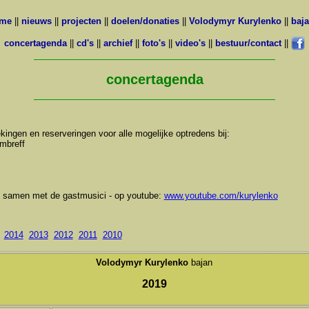
ome
||
nieuws
||
projecten
||
doelen/donaties
||
Volodymyr Kurylenko
||
baj
concertagenda
||
cd's
||
archief
||
foto's
||
video's
||
bestuur/contact
||
concertagenda
kingen en reserveringen voor alle mogelijke optredens bij:
mbreff
k samen met de gastmusici - op youtube:
www.youtube.com/kurylenko
2014
2013
2012
2011
2010
Volodymyr Kurylenko
bajan
2019