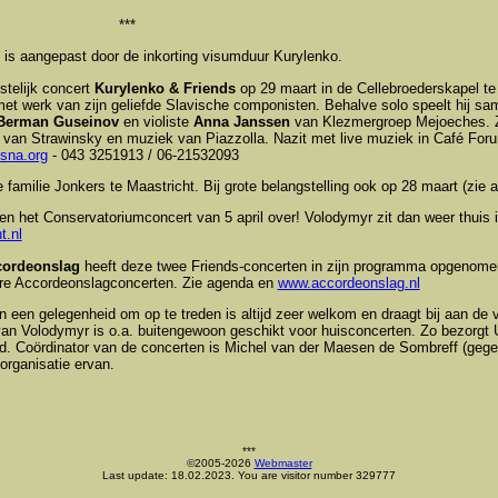
***
is aangepast door de inkorting visumduur Kurylenko.
stelijk concert
Kurylenko & Friends
op 29 maart in de Cellebroederskapel te
et werk van zijn geliefde Slavische componisten. Behalve solo speelt hij sam
Berman Guseinov
en violiste
Anna Janssen
van Klezmergroep Mejoeches. Zi
 van Strawinsky en muziek van Piazzolla. Nazit met live muziek in Café Foru
sna.org
- 043 3251913 / 06-21532093
 familie Jonkers te Maastricht. Bij grote belangstelling ook op 28 maart (zie 
 het Conservatoriumconcert van 5 april over! Volodymyr zit dan weer thuis 
t.nl
cordeonslag
heeft deze twee Friends-concerten in zijn programma opgenome
re Accordeonslagconcerten. Zie agenda en
www.accordeonslag.nl
 een gelegenheid om op te treden is altijd zeer welkom en draagt bij aan de 
an Volodymyr is o.a. buitengewoon geschikt voor huisconcerten. Zo bezorgt 
d. Coördinator van de concerten is Michel van der Maesen de Sombreff (gegev
 organisatie ervan.
***
©2005-2026
Webmaster
Last update: 18.02.2023. You are visitor number 329777