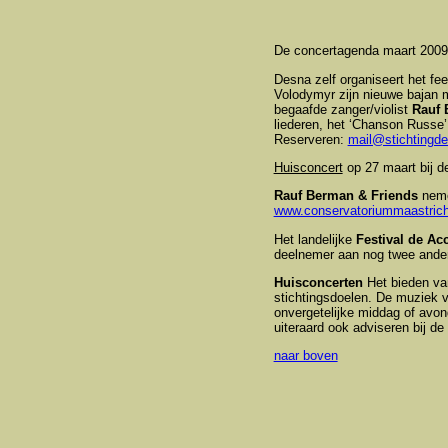
De concertagenda maart 2009 
Desna zelf organiseert het fee
Volodymyr zijn nieuwe bajan m
begaafde zanger/violist
Rauf 
liederen, het ‘Chanson Russe’
Reserveren:
mail@stichtingde
Huisconcert
op 27 maart bij de
Rauf Berman & Friends
nemen
www.conservatoriummaastrich
Het landelijke
Festival de Ac
deelnemer aan nog twee ande
Huisconcerten
Het bieden van
stichtingsdoelen. De muziek v
onvergetelijke middag of avon
uiteraard ook adviseren bij de
naar boven