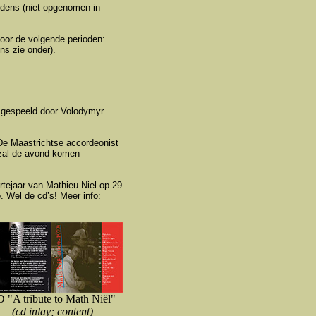
edens (niet opgenomen in
voor de volgende perioden:
s zie onder).
 gespeeld door Volodymyr
De Maastrichtse accordeonist
 zal de avond komen
rtejaar van Mathieu Niel op 29
. Wel de cd’s! Meer info:
D "
A tribute to Math Niël"
(cd inlay; content)